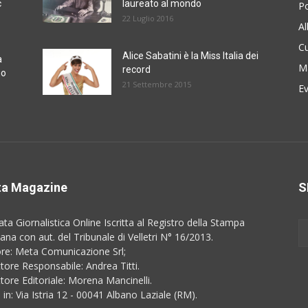
c
laureato al mondo
Po
22 Luglio 2016
A
Cu
Alice Sabatini è la Miss Italia dei
a
M
record
no
21 Settembre 2015
E
a Magazine
S
ata Giornalistica Online Iscritta al Registro della Stampa
na con aut. del Tribunale di Velletri N° 16/2013.
ore: Meta Comunicazione Srl;
ttore Responsabile: Andrea Titti.
ttore Editoriale: Morena Mancinelli.
 in: Via Istria 12 - 00041 Albano Laziale (RM).