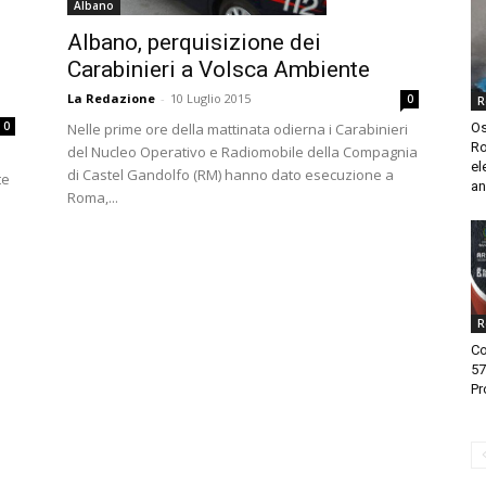
Albano
Albano, perquisizione dei
Carabinieri a Volsca Ambiente
La Redazione
-
10 Luglio 2015
0
R
0
Nelle prime ore della mattinata odierna i Carabinieri
Os
Ro
del Nucleo Operativo e Radiomobile della Compagnia
el
di Castel Gandolfo (RM) hanno dato esecuzione a
te
an
Roma,...
R
Co
57
Pr