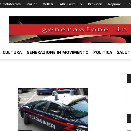
Grottaferrata
Marino
Velletri
Altri Castelli
Provincia
Regione
R
CULTURA
GENERAZIONE IN MOVIMENTO
POLITICA
SALUT