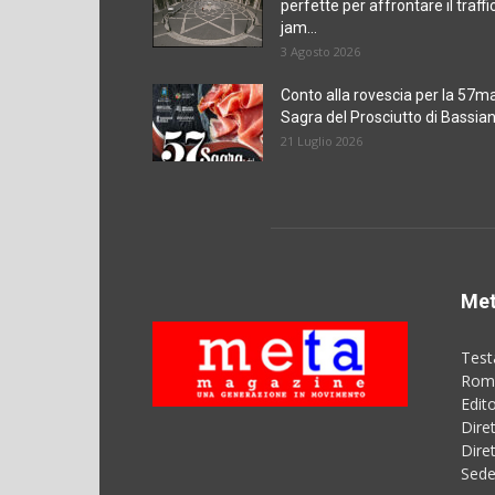
perfette per affrontare il traffi
jam...
3 Agosto 2026
Conto alla rovescia per la 57m
Sagra del Prosciutto di Bassia
21 Luglio 2026
Met
Test
Roma
Edit
Dire
Dire
Sede