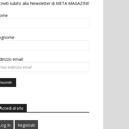
criviti subito alla Newsletter di META MAGAZINE
ome
ognome
dirizzo email:
Accedi al sito
Log In
Registrati