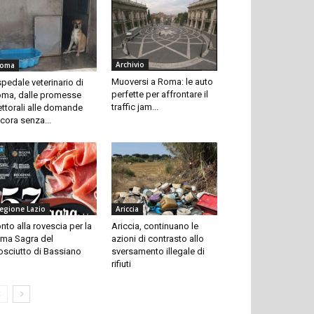
Archivio
oma
Muoversi a Roma: le auto
pedale veterinario di
perfette per affrontare il
ma, dalle promesse
traffic jam...
ettorali alle domande
cora senza...
egione Lazio
Ariccia
nto alla rovescia per la
Ariccia, continuano le
ma Sagra del
azioni di contrasto allo
osciutto di Bassiano
sversamento illegale di
rifiuti