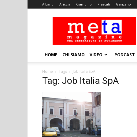
Albano
Ariccia
Ciampino
Frascati
Genzano
Meta
Magazine
HOME
CHI SIAMO
VIDEO
PODCAST
Home
Tags
Job Italia SpA
Tag: Job Italia SpA