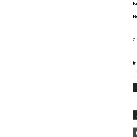
Is
N
C
In