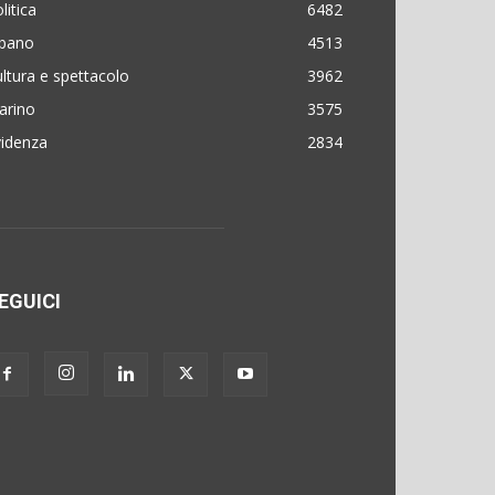
litica
6482
lbano
4513
ltura e spettacolo
3962
arino
3575
videnza
2834
EGUICI