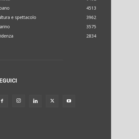
lbano
4513
ltura e spettacolo
3962
arino
3575
videnza
2834
EGUICI