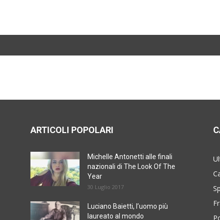
ARTICOLI POPOLARI
C
Michelle Antonetti alle finali
Ul
nazionali di The Look Of The
Ca
Year
30 Luglio 2017
Sp
Fr
Luciano Baietti, l’uomo più
laureato al mondo
Po