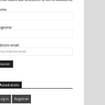
ome
ognome
dirizzo email:
Accedi al sito
Log In
Registrati