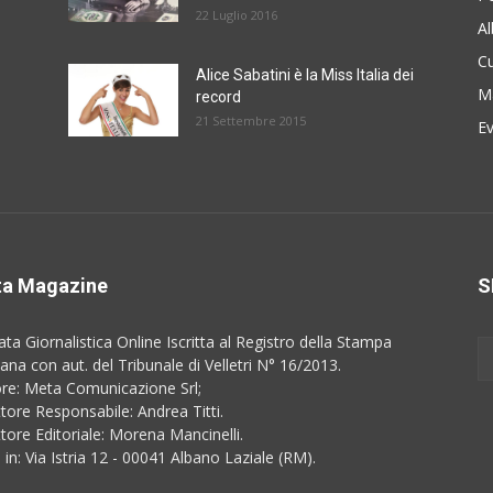
22 Luglio 2016
A
Cu
Alice Sabatini è la Miss Italia dei
M
record
21 Settembre 2015
E
a Magazine
S
ata Giornalistica Online Iscritta al Registro della Stampa
na con aut. del Tribunale di Velletri N° 16/2013.
ore: Meta Comunicazione Srl;
ttore Responsabile: Andrea Titti.
ttore Editoriale: Morena Mancinelli.
 in: Via Istria 12 - 00041 Albano Laziale (RM).