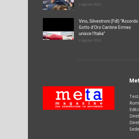
6 Agosto 2026
Vino, Silvestroni (FdI) “Accordo
Gotto d’Oro Cantine Ermes
unisce l’Italia”
6 Agosto 2026
Met
Test
Roma
Edit
Dire
Dire
Sede