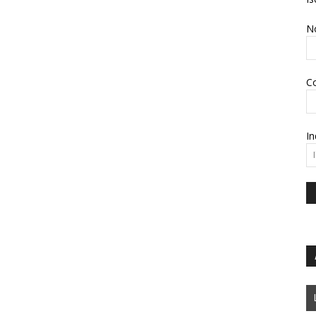
N
C
In