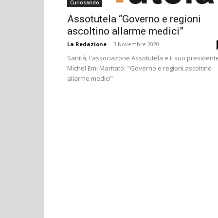
Curiosando
Assotutela “Governo e regioni
ascoltino allarme medici”
La Redazione
-
3 Novembre 2020
Sanità, l'associazone Assotutela e il suo president
Michel Emi Maritato: "Governo e regioni ascoltino
allarme medici"