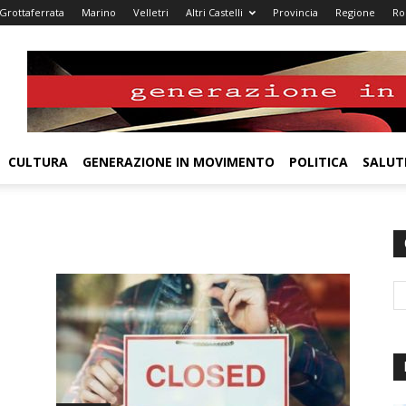
Grottaferrata
Marino
Velletri
Altri Castelli
Provincia
Regione
R
CULTURA
GENERAZIONE IN MOVIMENTO
POLITICA
SALUT