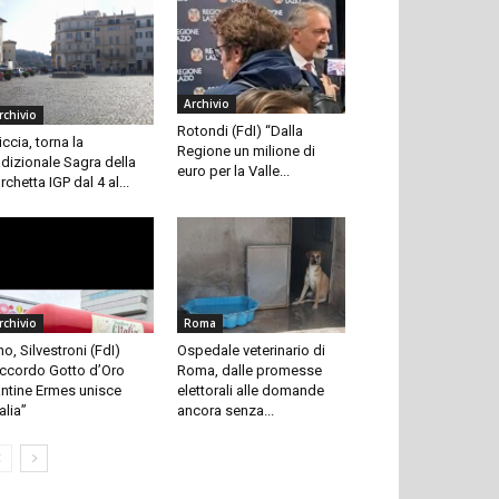
Archivio
rchivio
Rotondi (FdI) “Dalla
iccia, torna la
Regione un milione di
adizionale Sagra della
euro per la Valle...
rchetta IGP dal 4 al...
rchivio
Roma
no, Silvestroni (FdI)
Ospedale veterinario di
ccordo Gotto d’Oro
Roma, dalle promesse
ntine Ermes unisce
elettorali alle domande
talia”
ancora senza...