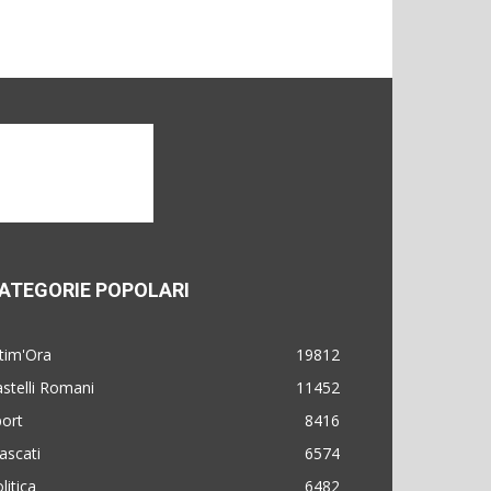
ATEGORIE POPOLARI
tim'Ora
19812
stelli Romani
11452
ort
8416
ascati
6574
litica
6482