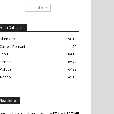
Carica altro
Meta Categorie
Ultim'Ora
19812
Castelli Romani
11452
Sport
8416
Frascati
6574
Politica
6482
Albano
4513
Newsletter
criviti subito alla Newsletter di META MAGAZINE