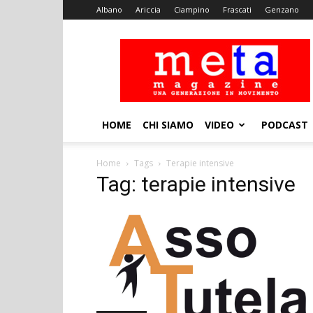
Albano
Ariccia
Ciampino
Frascati
Genzano
Meta
Magazine
HOME
CHI SIAMO
VIDEO
PODCAST
Home
Tags
Terapie intensive
Tag: terapie intensive