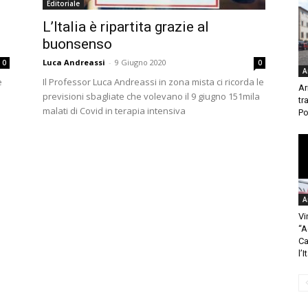
Editoriale
L’Italia è ripartita grazie al
buonsenso
Luca Andreassi
-
9 Giugno 2020
0
0
A
e
Il Professor Luca Andreassi in zona mista ci ricorda le
Ar
previsioni sbagliate che volevano il 9 giugno 151mila
tr
malati di Covid in terapia intensiva
Po
A
Vi
“A
Ca
l’I