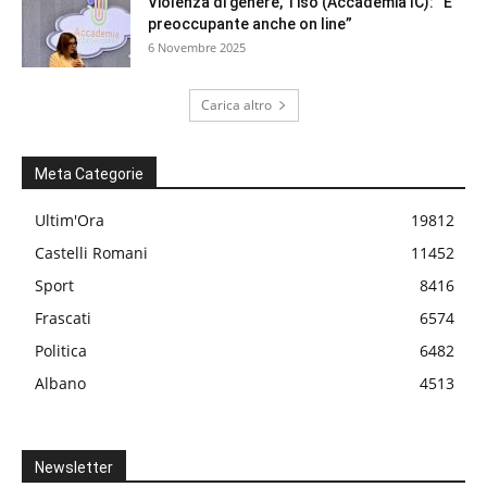
Violenza di genere, Tiso (Accademia IC): “È
preoccupante anche on line”
6 Novembre 2025
Carica altro
Meta Categorie
Ultim'Ora
19812
Castelli Romani
11452
Sport
8416
Frascati
6574
Politica
6482
Albano
4513
Newsletter