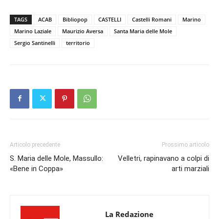
TAGS
ACAB
Bibliopop
CASTELLI
Castelli Romani
Marino
Marino Laziale
Maurizio Aversa
Santa Maria delle Mole
Sergio Santinelli
territorio
Articolo precedente
Prossimo articolo
S. Maria delle Mole, Massullo:
Velletri, rapinavano a colpi di
«Bene in Coppa»
arti marziali
La Redazione