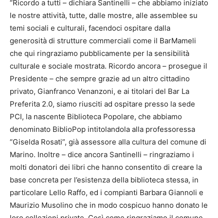
“Ricordo a tutti – dichiara Santinelli – che abbiamo iniziato
le nostre attività, tutte, dalle mostre, alle assemblee su
temi sociali e culturali, facendoci ospitare dalla
generosità di strutture commerciali come il BarMameli
che qui ringraziamo pubblicamente per la sensibilità
culturale e sociale mostrata. Ricordo ancora – prosegue il
Presidente – che sempre grazie ad un altro cittadino
privato, Gianfranco Venanzoni, e ai titolari del Bar La
Preferita 2.0, siamo riusciti ad ospitare presso la sede
PCI, la nascente Biblioteca Popolare, che abbiamo
denominato BiblioPop intitolandola alla professoressa
“Giselda Rosati”, già assessore alla cultura del comune di
Marino. Inoltre – dice ancora Santinelli – ringraziamo i
molti donatori dei libri che hanno consentito di creare la
base concreta per l’esistenza della biblioteca stessa, in
particolare Lello Raffo, ed i compianti Barbara Giannoli e
Maurizio Musolino che in modo cospicuo hanno donato le
loro collezioni private. Così come ringraziamo il comune