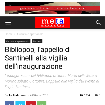
Home
Cultura e spettacolo
Cultura e spettacolo
Marino
Bibliopop, l’appello di
Santinelli alla vigilia
dell’inaugurazione
L'inaugurazione del Bibliopop di Santa Maria delle Mole a
Marino sabato 6 ottobre. L'appello alla vigilia dell'evento di
Sergio Santinelli
Da
La Redazione
-
4 Ottobre 2018
1234
0