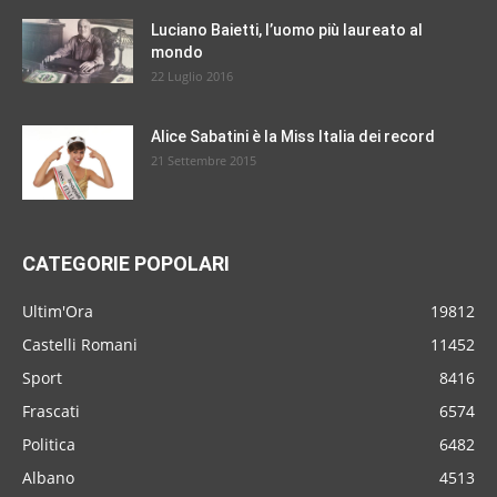
Luciano Baietti, l’uomo più laureato al
mondo
22 Luglio 2016
Alice Sabatini è la Miss Italia dei record
21 Settembre 2015
CATEGORIE POPOLARI
Ultim'Ora
19812
Castelli Romani
11452
Sport
8416
Frascati
6574
Politica
6482
Albano
4513