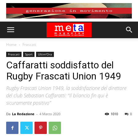
Home
Frascati
Frascati
Sport
Ultim'Ora
Caffaratti soddisfatto del
Rugby Frascati Union 1949
Rugby Frascati Union 1949, la soddisfazione del direttore
del club Sebastian Caffaratti: “Il bilancio fin qui è
sicuramente positivo”
Da
La Redazione
-
4 Marzo 2020
1010
0