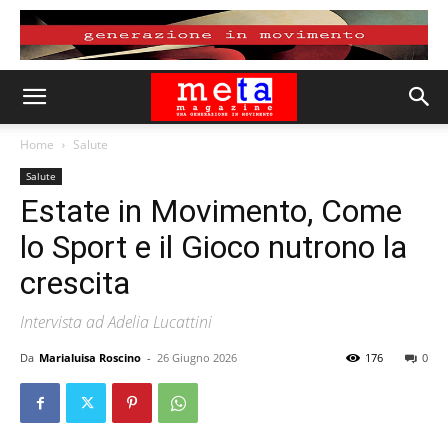
Home
Salute
Salute
Estate in Movimento, Come
lo Sport e il Gioco nutrono la
crescita
Intervista ad Adelia Lucattini
Da
Marialuisa Roscino
-
26 Giugno 2026
176
0