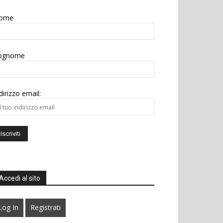
ome
ognome
dirizzo email:
Accedi al sito
Log In
Registrati