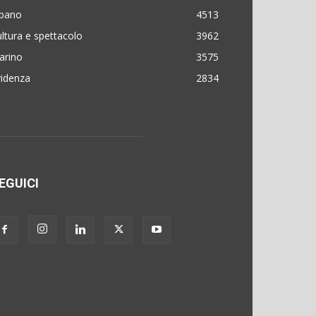
lbano
4513
ltura e spettacolo
3962
arino
3575
videnza
2834
EGUICI