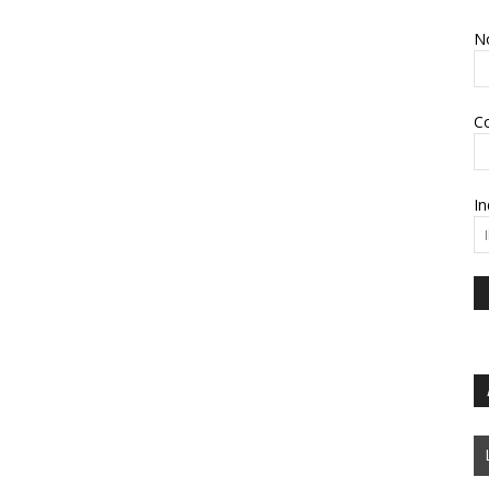
N
C
In