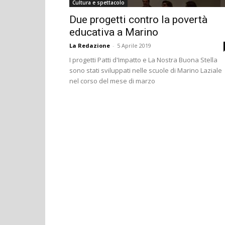
Cultura e spettacolo
Due progetti contro la povertà
educativa a Marino
La Redazione
-
5 Aprile 2019
I progetti Patti d'Impatto e La Nostra Buona Stella
sono stati sviluppati nelle scuole di Marino Laziale
nel corso del mese di marzo