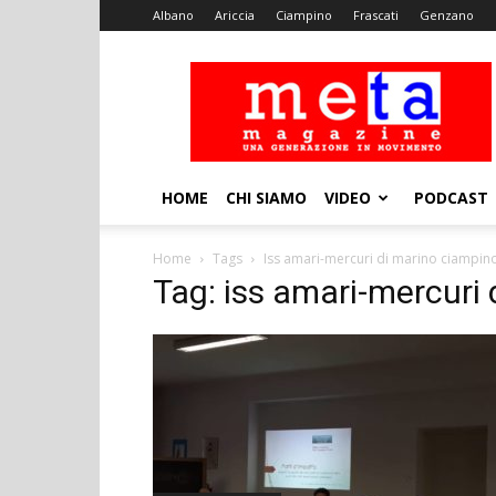
Albano
Ariccia
Ciampino
Frascati
Genzano
Meta
Magazine
HOME
CHI SIAMO
VIDEO
PODCAST
Home
Tags
Iss amari-mercuri di marino ciampin
Tag: iss amari-mercuri