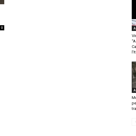
0
A
Vi
“A
Ca
l’I
A
Mu
pe
tr