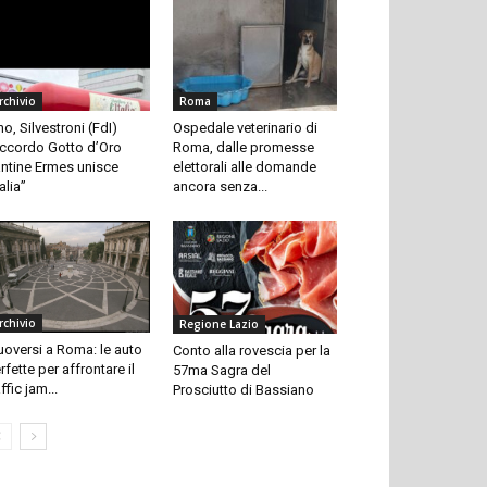
rchivio
Roma
no, Silvestroni (FdI)
Ospedale veterinario di
ccordo Gotto d’Oro
Roma, dalle promesse
ntine Ermes unisce
elettorali alle domande
talia”
ancora senza...
rchivio
Regione Lazio
oversi a Roma: le auto
Conto alla rovescia per la
rfette per affrontare il
57ma Sagra del
affic jam...
Prosciutto di Bassiano