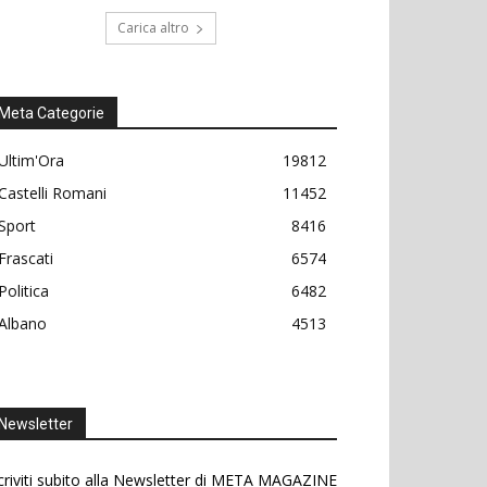
Carica altro
Meta Categorie
Ultim'Ora
19812
Castelli Romani
11452
Sport
8416
Frascati
6574
Politica
6482
Albano
4513
Newsletter
criviti subito alla Newsletter di META MAGAZINE