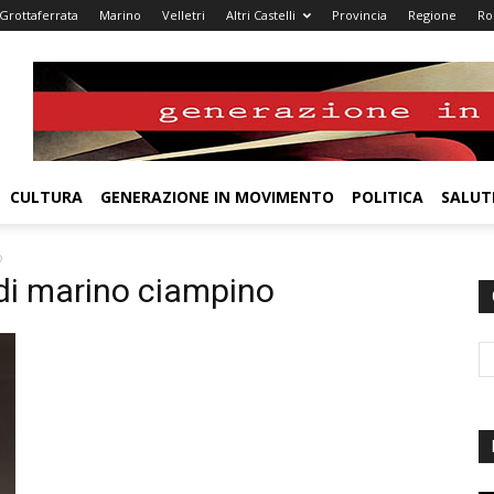
Grottaferrata
Marino
Velletri
Altri Castelli
Provincia
Regione
R
CULTURA
GENERAZIONE IN MOVIMENTO
POLITICA
SALUT
o
 di marino ciampino