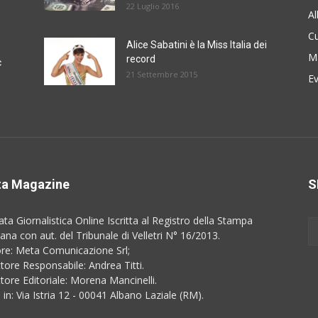
22 Luglio 2016
A
Cu
Alice Sabatini è la Miss Italia dei
M
record
c
21 Settembre 2015
E
a Magazine
S
ata Giornalistica Online Iscritta al Registro della Stampa
na con aut. del Tribunale di Velletri N° 16/2013.
ore: Meta Comunicazione Srl;
ttore Responsabile: Andrea Titti.
ttore Editoriale: Morena Mancinelli.
 in: Via Istria 12 - 00041 Albano Laziale (RM).