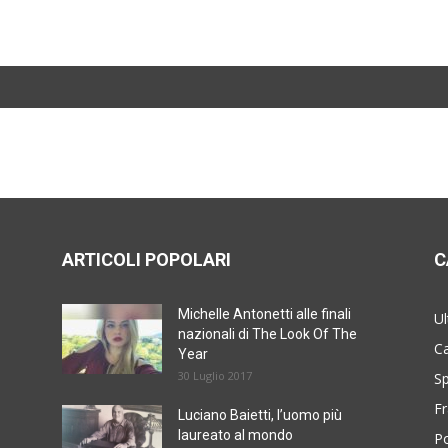
ARTICOLI POPOLARI
C
Michelle Antonetti alle finali
Ul
nazionali di The Look Of The
Ca
Year
30 Luglio 2017
Sp
Fr
Luciano Baietti, l’uomo più
laureato al mondo
Po