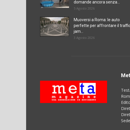
domande ancora senza...
5 Agosto 2026
Muoversi a Roma: le auto
perfette per affrontare il traffi
jam...
3 Agosto 2026
Met
Test
Roma
Edit
Dire
Dire
Sede