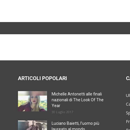
ARTICOLI POPOLARI
C
Michelle Antonetti alle finali
Ul
nazionali di The Look Of The
Ca
Year
30 Luglio 2017
Sp
Fr
Luciano Baietti, l’uomo più
laureato al mondo