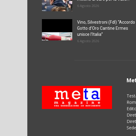
6 Agosto 2026
Vino, Silvestroni (FdI) “Accordo
Gotto d’Oro Cantine Ermes
unisce l’Italia”
6 Agosto 2026
Met
Test
Roma
Edit
Dire
Dire
Sede