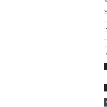
Is
N
C
In