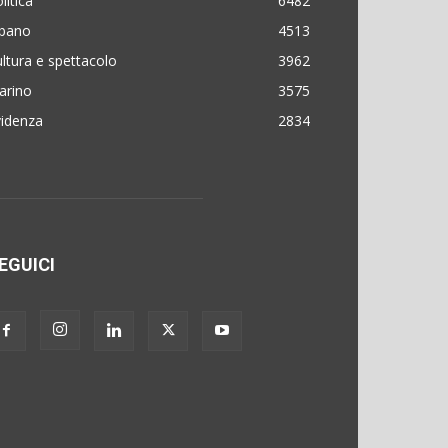
litica
6482
lbano
4513
ltura e spettacolo
3962
arino
3575
videnza
2834
EGUICI