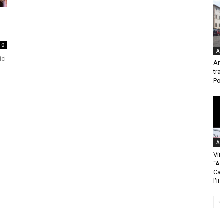
0
A
ici
Ar
tr
Po
A
Vi
“A
Ca
l’I