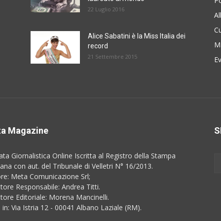
Po
22 Luglio 2016
A
Cu
Alice Sabatini è la Miss Italia dei
M
record
21 Settembre 2015
E
a Magazine
S
ata Giornalistica Online Iscritta al Registro della Stampa
na con aut. del Tribunale di Velletri N° 16/2013.
ore: Meta Comunicazione Srl;
ttore Responsabile: Andrea Titti.
ttore Editoriale: Morena Mancinelli.
 in: Via Istria 12 - 00041 Albano Laziale (RM).