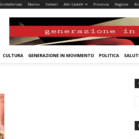
Grottaferrata
Marino
Velletri
Altri Castelli
Provincia
Regione
R
CULTURA
GENERAZIONE IN MOVIMENTO
POLITICA
SALUT