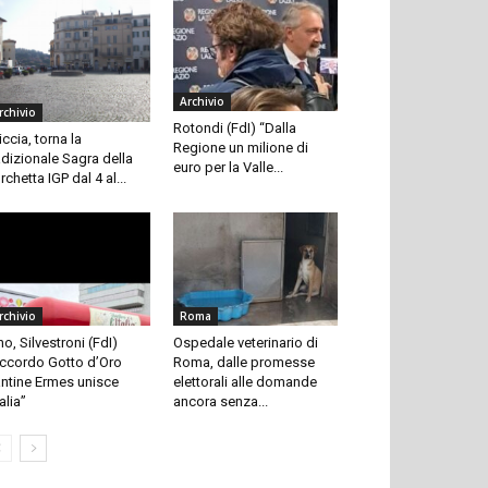
Archivio
rchivio
Rotondi (FdI) “Dalla
iccia, torna la
Regione un milione di
adizionale Sagra della
euro per la Valle...
rchetta IGP dal 4 al...
rchivio
Roma
no, Silvestroni (FdI)
Ospedale veterinario di
ccordo Gotto d’Oro
Roma, dalle promesse
ntine Ermes unisce
elettorali alle domande
talia”
ancora senza...