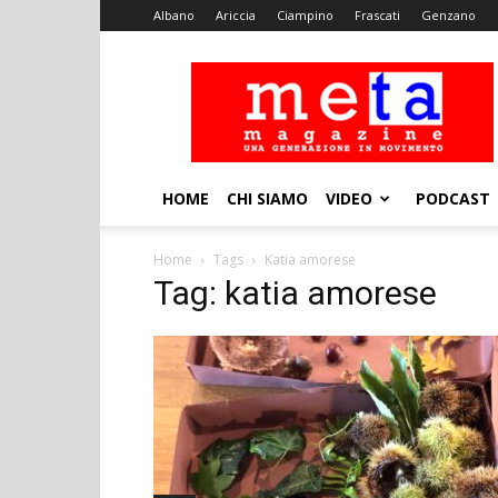
Albano
Ariccia
Ciampino
Frascati
Genzano
Meta
Magazine
HOME
CHI SIAMO
VIDEO
PODCAST
Home
Tags
Katia amorese
Tag: katia amorese