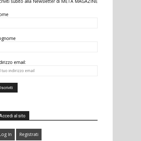
criviti subito alla Newsletter di META MAGAZINE
ome
ognome
dirizzo email:
Accedi al sito
Log In
Registrati