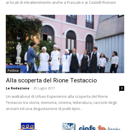
ai locali di intrattenimento anche a Frascati e ai Castelli Romani
Politica
Alla scoperta del Rione Testaccio
La Redazione
-
20 Luglio 2017
0
Un walkabout di Urban Experience alla scoperta del Rione
Testaccio tra storia, memoria, cinema, letteratura, racconti degli
anziani ed una degustazione di piatti tipici...