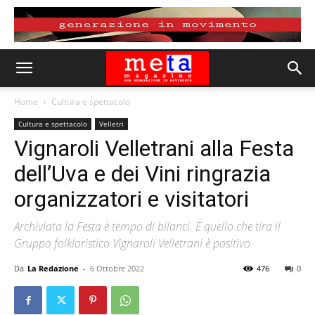
Home
Cultura e spettacolo
Cultura e spettacolo
Velletri
Vignaroli Velletrani alla Festa
dell’Uva e dei Vini ringrazia
organizzatori e visitatori
Archiviata la Festa è tempo di bilanci. E quello che tira il
Gruppo folkloristico Vignaroli Velletrani è positivo
Da
La Redazione
-
6 Ottobre 2022
476
0