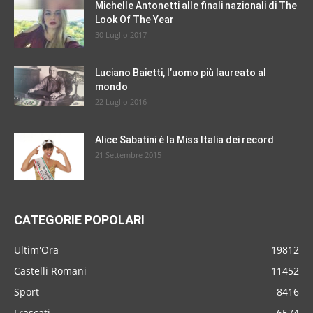
Michelle Antonetti alle finali nazionali di The
Look Of The Year
30 Luglio 2017
Luciano Baietti, l’uomo più laureato al
mondo
22 Luglio 2016
Alice Sabatini è la Miss Italia dei record
21 Settembre 2015
CATEGORIE POPOLARI
Ultim'Ora
19812
Castelli Romani
11452
Sport
8416
Frascati
6574