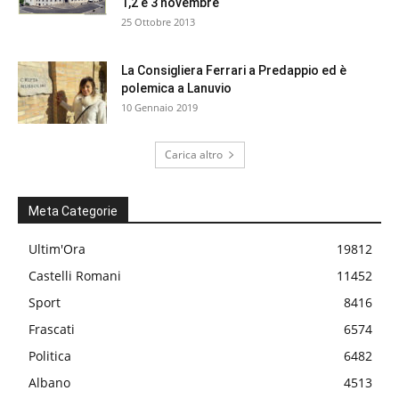
1,2 e 3 novembre
25 Ottobre 2013
La Consigliera Ferrari a Predappio ed è
polemica a Lanuvio
10 Gennaio 2019
Carica altro
Meta Categorie
Ultim'Ora
19812
Castelli Romani
11452
Sport
8416
Frascati
6574
Politica
6482
Albano
4513