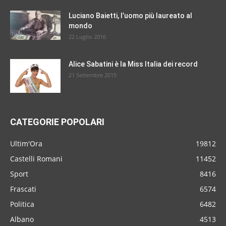
Luciano Baietti, l’uomo più laureato al
mondo
22 Luglio 2016
Alice Sabatini è la Miss Italia dei record
21 Settembre 2015
CATEGORIE POPOLARI
Ultim'Ora
19812
Castelli Romani
11452
Sport
8416
Frascati
6574
Politica
6482
Albano
4513