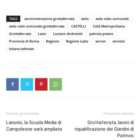
TAGS
amministrazione grottaferrata
asilo
asilo nido comunale
asilo nido comunale grottaferrata
CASTELLI
Città Metropolitana
Grottaferrata
Lazio
Luciano Andreotti
patrizia pisano
Provincia di Roma
Regione
Regione Lazio
servizi
servizio
tiziana salmaso
Articolo precedente
Prossimo articolo
Lanuvio, la Scuola Media di
Grottaferrata, lavori di
Campoleone sarà ampliata
riqualificazione dei Giardini di
Patmos