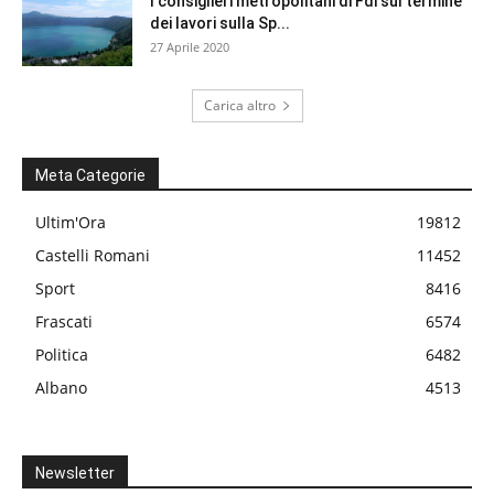
I consiglieri metropolitani di Fdi sul termine
dei lavori sulla Sp...
27 Aprile 2020
Carica altro
Meta Categorie
Ultim'Ora
19812
Castelli Romani
11452
Sport
8416
Frascati
6574
Politica
6482
Albano
4513
Newsletter