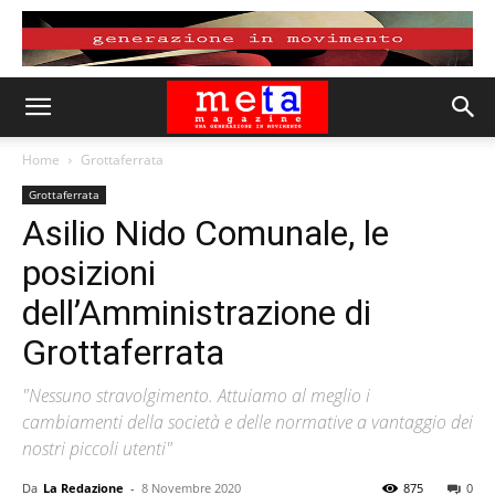
Home
Grottaferrata
Grottaferrata
Asilio Nido Comunale, le
posizioni
dell’Amministrazione di
Grottaferrata
"Nessuno stravolgimento. Attuiamo al meglio i
cambiamenti della società e delle normative a vantaggio dei
nostri piccoli utenti"
Da
La Redazione
-
8 Novembre 2020
875
0