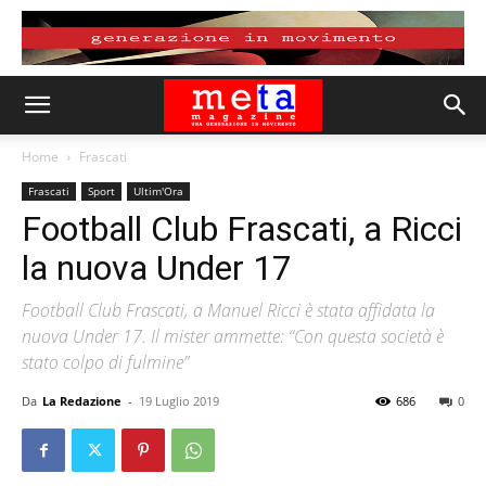
Home
Frascati
Frascati
Sport
Ultim'Ora
Football Club Frascati, a Ricci
la nuova Under 17
Football Club Frascati, a Manuel Ricci è stata affidata la
nuova Under 17. Il mister ammette: “Con questa società è
stato colpo di fulmine”
Da
La Redazione
-
19 Luglio 2019
686
0