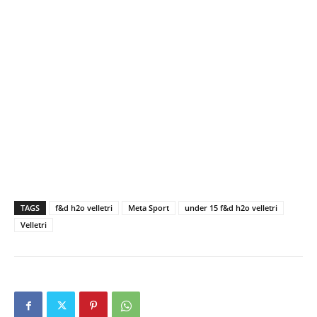
TAGS
f&d h2o velletri
Meta Sport
under 15 f&d h2o velletri
Velletri