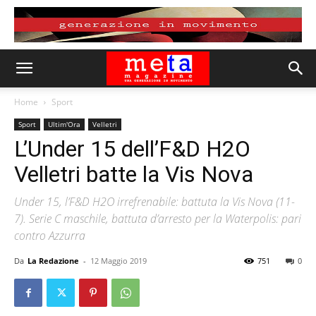
Home
Sport
Sport
Ultim'Ora
Velletri
L’Under 15 dell’F&D H2O
Velletri batte la Vis Nova
Under 15, l’F&D H2O irrefrenabile: battuta la Vis Nova (11-
7). Serie C maschile, battuta d’arresto per la Waterpolis: pari
contro Azzurra
Da
La Redazione
-
12 Maggio 2019
751
0