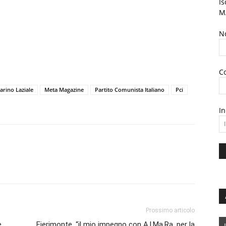
Is
M
N
C
arino Laziale
Meta Magazine
Partito Comunista Italiano
Pci
In
Prossimo articolo
e
Fierimonte, “il mio impegno con A.l.Ma.Ra. per la