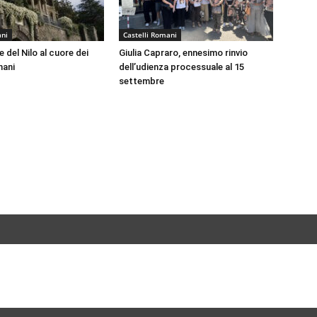
ani
Castelli Romani
 del Nilo al cuore dei
Giulia Capraro, ennesimo rinvio
mani
dell’udienza processuale al 15
settembre