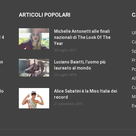
ARTICOLI POPOLARI
C
Michelle Antonetti alle finali
U
 4
nazionali di The Look Of The
Ca
Year
30 Luglio 2017
S
Fr
un
Luciano Baietti, l’uomo più
laureato al mondo
Po
22 Luglio 2016
A
Cu
do
Alice Sabatini è la Miss Italia dei
M
record
21 Settembre 2015
E