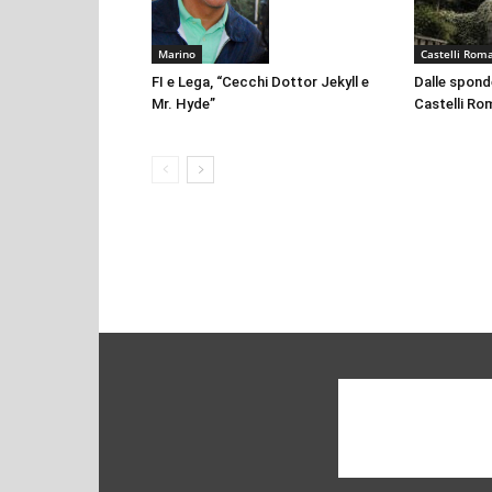
Marino
Castelli Rom
FI e Lega, “Cecchi Dottor Jekyll e
Dalle sponde
Mr. Hyde”
Castelli Ro