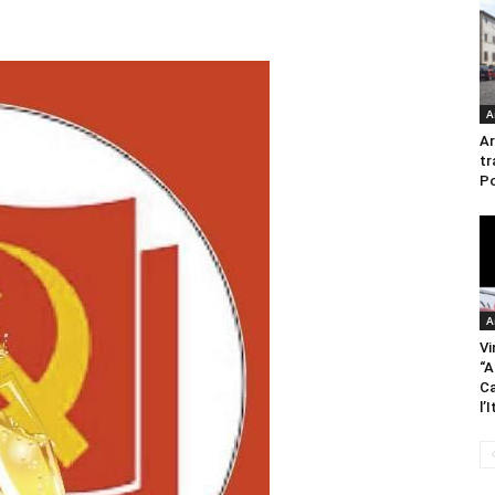
A
Ar
tr
Po
A
Vi
“A
Ca
l’I