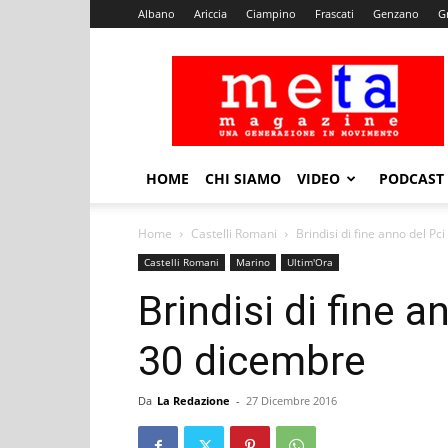
Albano
Ariccia
Ciampino
Frascati
Genzano
G
Meta
Magazine
HOME
CHI SIAMO
VIDEO
PODCAST
Home
Castelli Romani
Brindisi di fine anno del Pc
Castelli Romani
Marino
Ultim'Ora
Brindisi di fine a
30 dicembre
Da
La Redazione
-
27 Dicembre 2016