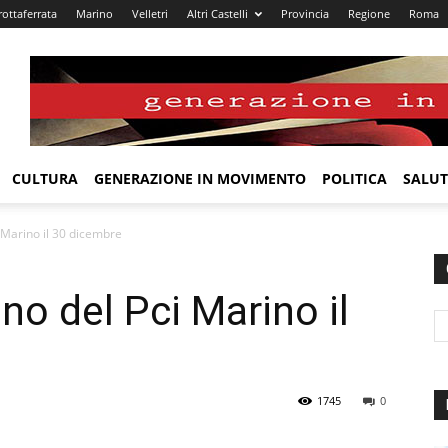
rottaferrata
Marino
Velletri
Altri Castelli
Provincia
Regione
Roma
CULTURA
GENERAZIONE IN MOVIMENTO
POLITICA
SALUT
i Marino il 30 dicembre
nno del Pci Marino il
1745
0