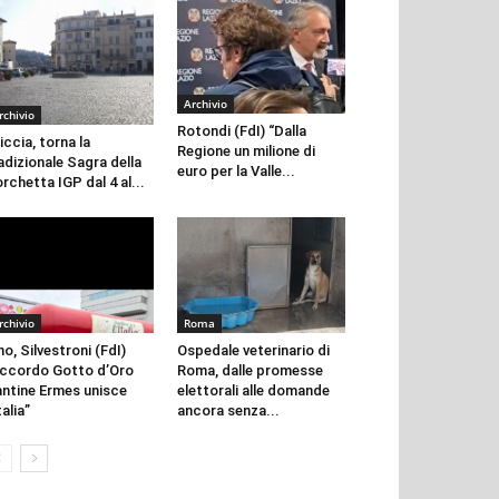
Archivio
rchivio
Rotondi (FdI) “Dalla
iccia, torna la
Regione un milione di
adizionale Sagra della
euro per la Valle...
rchetta IGP dal 4 al...
rchivio
Roma
no, Silvestroni (FdI)
Ospedale veterinario di
ccordo Gotto d’Oro
Roma, dalle promesse
ntine Ermes unisce
elettorali alle domande
talia”
ancora senza...