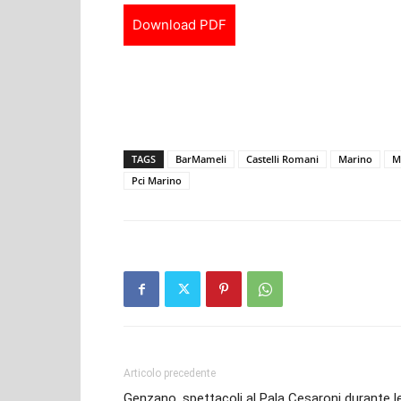
Download PDF
TAGS
BarMameli
Castelli Romani
Marino
M
Pci Marino
Articolo precedente
Genzano, spettacoli al Pala Cesaroni durante l