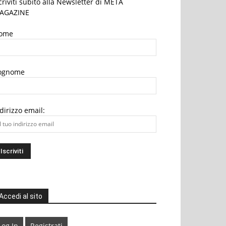
criviti subito alla Newsletter di META
AGAZINE
ome
ognome
dirizzo email:
Accedi al sito
Log In
Registrati