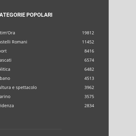
ATEGORIE POPOLARI
ltim'Ora
19812
stelli Romani
11452
port
8416
ascati
6574
litica
6482
lbano
4513
ltura e spettacolo
3962
arino
3575
videnza
2834