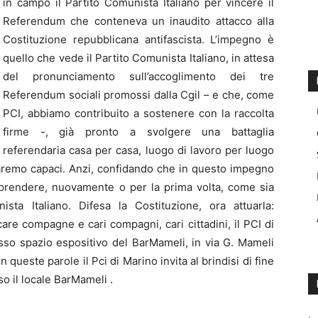
in campo il Partito Comunista Italiano per vincere il
Referendum che conteneva un inaudito attacco alla
Costituzione repubblicana antifascista. L’impegno è
quello che vede il Partito Comunista Italiano, in attesa
del pronunciamento sull’accoglimento dei tre
Referendum sociali promossi dalla Cgil – e che, come
PCI, abbiamo contribuito a sostenere con la raccolta
firme -, già pronto a svolgere una battaglia
referendaria casa per casa, luogo di lavoro per luogo
 saremo capaci. Anzi, confidando che in questo impegno
rendere, nuovamente o per la prima volta, come sia
sta Italiano. Difesa la Costituzione, ora attuarla:
, care compagne e cari compagni, cari cittadini, il PCI di
esso spazio espositivo del BarMameli, in via G. Mameli
queste parole il Pci di Marino invita al brindisi di fine
o il locale BarMameli .