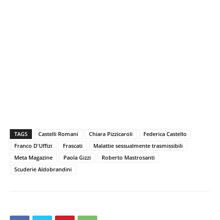
TAGS
Castelli Romani
Chiara Pizzicaroli
Federica Castello
Franco D'Uffizi
Frascati
Malattie sessualmente trasmissibili
Meta Magazine
Paola Gizzi
Roberto Mastrosanti
Scuderie Aldobrandini