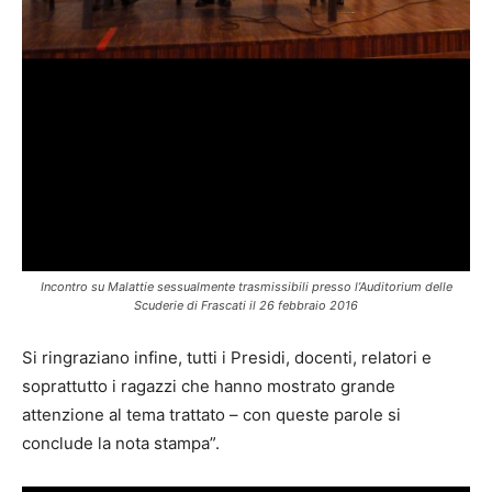
Incontro su Malattie sessualmente trasmissibili presso l’Auditorium delle
Scuderie di Frascati il 26 febbraio 2016
Si ringraziano infine, tutti i Presidi, docenti, relatori e
soprattutto i ragazzi che hanno mostrato grande
attenzione al tema trattato – con queste parole si
conclude la nota stampa”.