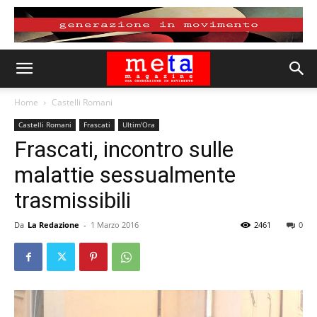
Home
Castelli Romani
Castelli Romani
Frascati
Ultim'Ora
Frascati, incontro sulle
malattie sessualmente
trasmissibili
Da
La Redazione
-
1 Marzo 2016
2461
0