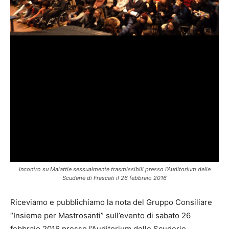
Incontro su Malattie sessualmente trasmissibili presso l’Auditorium delle
Scuderie di Frascati il 26 febbraio 2016
Riceviamo e pubblichiamo la nota del Gruppo Consiliare
“Insieme per Mastrosanti” sull’evento di sabato 26
febbraio 2016 presso l’Auditorium delle Scuderie