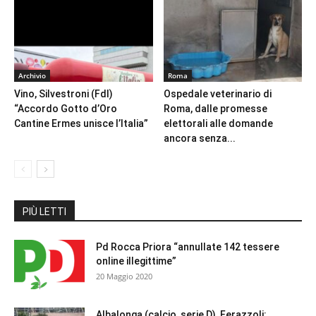
Archivio
Roma
Vino, Silvestroni (FdI)
Ospedale veterinario di
“Accordo Gotto d’Oro
Roma, dalle promesse
Cantine Ermes unisce l’Italia”
elettorali alle domande
ancora senza...
PIÙ LETTI
Pd Rocca Priora “annullate 142 tessere
online illegittime”
20 Maggio 2020
Albalonga (calcio, serie D), Ferazzoli: