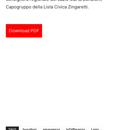
Capogruppo della Lista Civica Zingaretti.
Download PDF
TAGS
bonafoni
emergenza
InDifferenza
Lazio