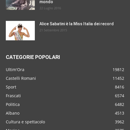
mondo
22 Luglio 2016
Alice Sabatini è la Miss Italia dei record
21 Settembre 2015
CATEGORIE POPOLARI
Ultim'Ora
19812
Castelli Romani
11452
Sport
8416
Frascati
6574
Politica
6482
Albano
4513
Cultura e spettacolo
3962