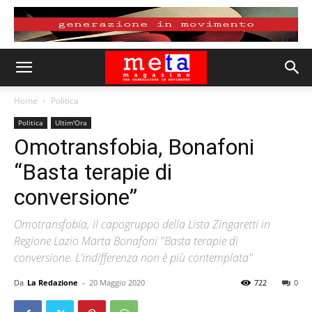
Home
Politica
Politica
Ultim'Ora
Omotransfobia, Bonafoni
“Basta terapie di
conversione”
Omotransfobia, il capogruppo della Lista Zingaretti in
Regione Lazio Marta Bonafoni "Basta terapie di
conversione. L'indifferenza non è più contemplata"
Da
La Redazione
-
20 Maggio 2020
722
0