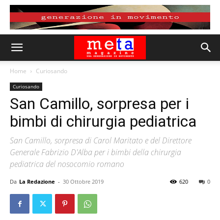
Home
Curiosando
Curiosando
San Camillo, sorpresa per i
bimbi di chirurgia pediatrica
San Camillo, sorpresa di Carol Maritato e del Direttore
Generale Fabrizio D'Alba per i bimbi della chirurgia
pediatrica del nosocomio romano
Da
La Redazione
-
30 Ottobre 2019
620
0