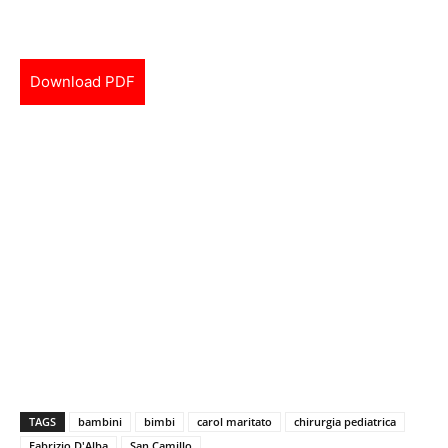
Download PDF
TAGS
bambini
bimbi
carol maritato
chirurgia pediatrica
Fabrizio D'Alba
San Camillo