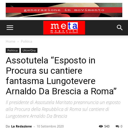
Home
Politica
Politica
Ultim'Ora
Assotutela “Esposto in
Procura su cantiere
fantasma Lungotevere
Arnaldo Da Brescia a Roma”
Il presidente di Assotutela Maritato preannuncia un esposto
alla Procura della Repubblica di Roma sul cantiere di
Lungotevere Arnaldo Da Brescia
Da
La Redazione
-
10 Settembre 2020
543
0